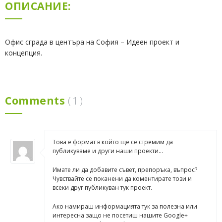
ОПИСАНИЕ:
проекти
(10)
архитектурни
Офис сграда в центъра на София – Идеен проект и
вдъхновения
концепция.
(2)
технологични
вдъхновения
Comments
(
1)
(2)
персонални
(3)
Това е формат в който ще се стремим да
Видео
публикуваме и други наши проекти…
(21)
Имате ли да добавите съвет, препоръка, въпрос?
Чувствайте се поканени да коментирате този и
проекти
всеки друг публикуван тук проект.
(12)
Ако намираш информацията тук за полезна или
архитектурни
интересна защо не посетиш нашите
Google+