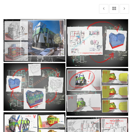
ЕКО
sustainability
(15)
технология
(21)
BIM
showcase
(23)
дизайн
(144)
интериор
(39)
продукт
(74)
мебел