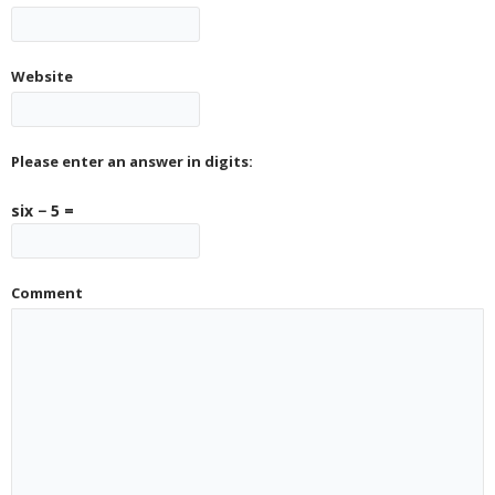
tech-
space
Website
(9)
eco|sustainability
(2)
Please enter an answer in digits:
Техн.
six − 5 =
паспорт
Блог
Comment
Контакти