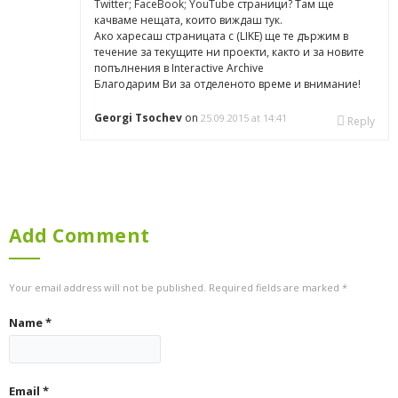
вдъхновения
Twitter
;
FaceBook
;
YouTube
страници? Там ще
качваме нещата, които виждаш тук.
(3)
Ако харесаш страницата с (LIKE) ще те държим в
течение за текущите ни проекти, както и за новите
технологични
попълнения в Interactive Archive
вдъхновения
Благодарим Ви за отделеното време и внимание!
(1)
Georgi Tsochev
on
25.09.2015 at 14:41
Reply
обучение
(2)
персонални
(3)
Add Comment
Видео
(35)
Your email address will not be published. Required fields are marked
*
monorails
Name
*
(10)
bridges
Email
*
(14)