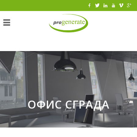
Начало
Интерактивен
архив (347)
Архитектура
(167)
обществени
(25)
промишлени
(12)
ОФИС СГРАДА
жилищни
(32)
преустройства
(39)