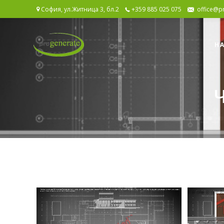
София, ул.Житница 3, бл.2
+359 885 025 075
office@p
Начало
Н
Интерактивен
архив (347)
Архитектура
(167)
обществени
(25)
промишлени
(12)
жилищни
(32)
преустройства
(39)