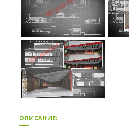
ЕКО
sustainability
(15)
технология
(21)
BIM
showcase
(23)
дизайн
(144)
интериор
(39)
продукт
(74)
ОПИСАНИЕ:
мебел