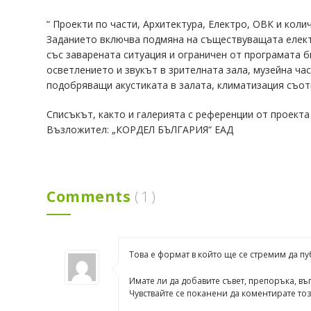
(31)
“ Проекти по части, Архитектура, Електро, ОВК и кол
Заданието включва подмяна на съществуващата електр
урбанизъм
със заварената ситуация и ограничен от програмата б
(36)
осветлението и звукът в зрителната зала, музейна ча
инфраструктура
подобряващи акустиката в залата, климатизация съот
(4)
Списъкът, както и галерията с референции от проект
ландшафт
Възложител: „КОРДЕЛ БЪЛГАРИЯ“ ЕАД
(11)
градоустройство
(21)
Comments
(
1)
видео
архив
(73)
Това е формат в който ще се стремим да п
Видео
Имате ли да добавите съвет, препоръка, въ
(17)
Чувствайте се поканени да коментирате този