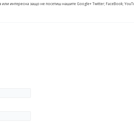
а или интересна защо не посетиш нашите
Google+
Twitter
;
FaceBook
;
YouT