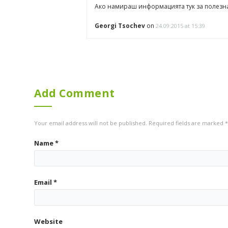
проекти
Ако намираш информацията тук за полезн
(10)
Georgi Tsochev
on
24.09.2015 at 15:39
архитектурни
вдъхновения
(2)
технологични
вдъхновения
Add Comment
(2)
персонални
Your email address will not be published. Required fields are marked
*
(3)
Name
*
Видео
(21)
Email
*
проекти
(12)
архитектурни
Website