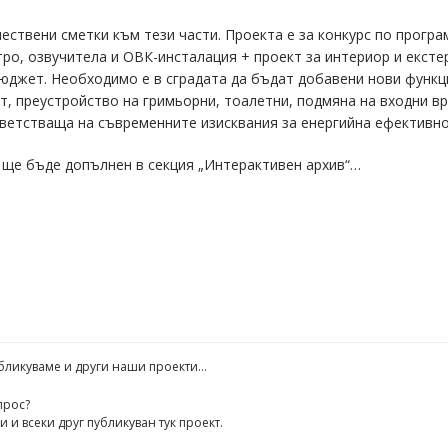
ичествени сметки към тези части. Проекта е за конкурс по прог
о, озвучитела и ОВК-инсталация + проект за интериор и ексте
юджет. Необходимо е в сградата да бъдат добавени нови функци
ст, преустройство на гримьорни, тоалетни, подмяна на входни в
ветстваща на съвременните изисквания за енергийна ефективнос
а ще бъде допълнен в секция „Интерактивен архив“…
убликуваме и други наши проекти…
прос?
 и всеки друг публикуван тук проект.