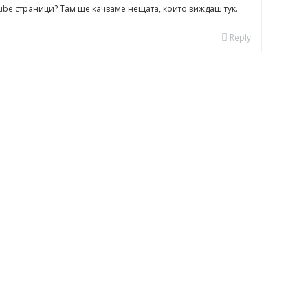
ube
страници? Там ще качваме нещата, които виждаш тук.
Reply