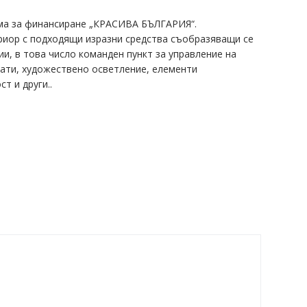
рама за финансиране „КРАСИВА БЪЛГАРИЯ“.
риор с подходящи изразни средства съобразяващи се
и, в това число команден пункт за управление на
рати, художествено осветление, елементи
т и други..