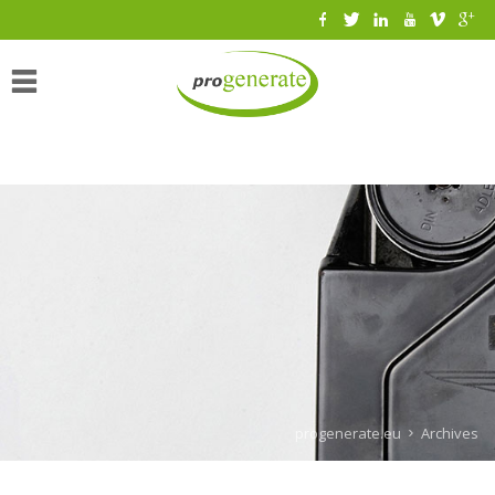
Начало
Интерактивен
архив (347)
Архитектура
(167)
обществени
(25)
промишлени
(12)
жилищни
(32)
progenerate.eu
Archives
преустройства
(39)