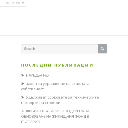
READ MORE
(31)
урбанизъм
(36)
инфраструктура
(4)
ландшафт
(11)
ПОСЛЕДНИ ПУБЛИКАЦИИ
градоустройство
НАРЕДБА №5
(21)
закон за управление на етажната
видео
собственост
архив
Удължават сроковете за техническите
(73)
паспорти на строежи
ФИБРАН БЪЛГАРИЯ В ПОДКРЕПА ЗА
Видео
ОБНОВЯВАНЕ НА ЖИЛИЩНИЯ ФОНД В
(17)
БЪЛГАРИЯ