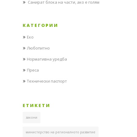
Санират блока на части, ако е голям
проекти
(10)
архитектурни
КАТЕГОРИИ
вдъхновения
(2)
Еко
технологични
Любопитно
вдъхновения
Нормативна уредба
(2)
Преса
персонални
(3)
Технически паспорт
Видео
(21)
ЕТИКЕТИ
проекти
закони
(12)
архитектурни
министерство на регионалното развитие