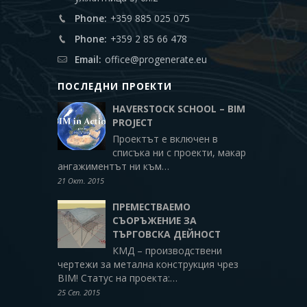
Phone:
+359 885 025 075
tech-
Phone:
+359 2 85 66 478
space
(9)
Email:
office@progenerate.eu
eco|sustainability
ПОСЛЕДНИ ПРОЕКТИ
(2)
HAVERSTOCK SCHOOL – BIM
PROJECT
Техн.
Проектът е включен в
паспорт
списъка ни с проекти, макар
ангажиментът ни към…
Блог
21 Окт. 2015
Контакти
ПРЕМЕСТВАЕМО
СЪОРЪЖЕНИЕ ЗА
ТЪРГОВСКА ДЕЙНОСТ
КМД – производствени
чертежи за метална конструкция чрез
BIM! Статус на проекта:…
25 Сеп. 2015